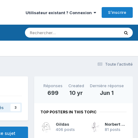
S’inscrire
Utilisateur existant ? Connexion
Toute l’activité
Réponses
Created
Dernière réponse
699
10 yr
Jun 1
és
3
TOP POSTERS IN THIS TOPIC
Gildas
Norbert 72
406 posts
81 posts
e sujet