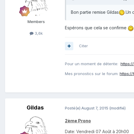
Bon partie remise Gildas
.Un 
Members
Espérons que cela se confirme
3,6k
Citer
Pour un moment de détente:
https:/
Mes pronostics sur le forum:
https:/
Gildas
Posté(e)
August 7, 2015
(modifié)
2ème Prono
Date: Vendredi 07 Août à 20h00