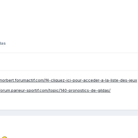
das
/norbert.forumactif.com/f4-cliquez-ici-pour-acceder-a-la-liste-des-jeux
/forum.parieur-sportif.com/topic/140-pronostics-de-gildas/