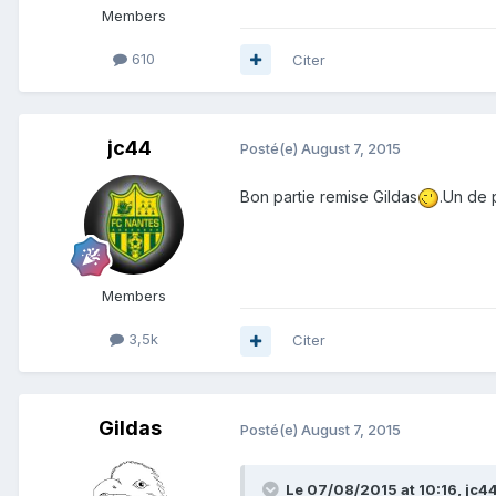
Members
610
Citer
jc44
Posté(e)
August 7, 2015
Bon partie remise Gildas
.Un de 
Members
3,5k
Citer
Gildas
Posté(e)
August 7, 2015
Le 07/08/2015 at 10:16,
jc4