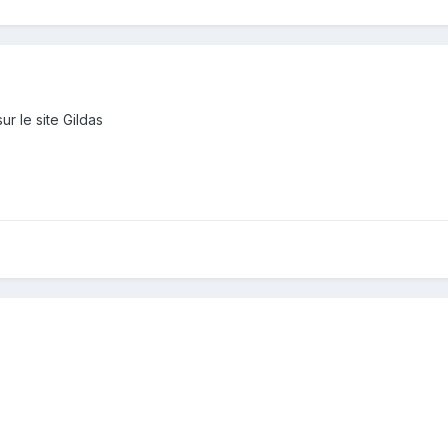
r le site Gildas