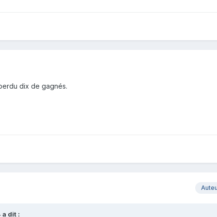
perdu dix de gagnés.
Aute
4
a dit :