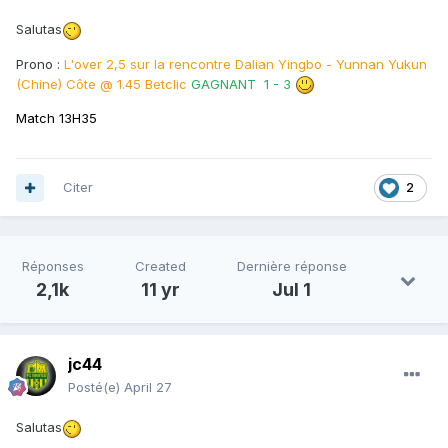
Salutas
Prono
:
L'over 2,5 sur la rencontre Dalian Yingbo - Yunnan Yukun
(Chine) Côte
@ 1.45 Betclic
GAGNANT 1 - 3
Match 13H35
Citer
2
Réponses
Created
Dernière réponse
2,1k
11 yr
Jul 1
jc44
Posté(e)
April 27
Salutas