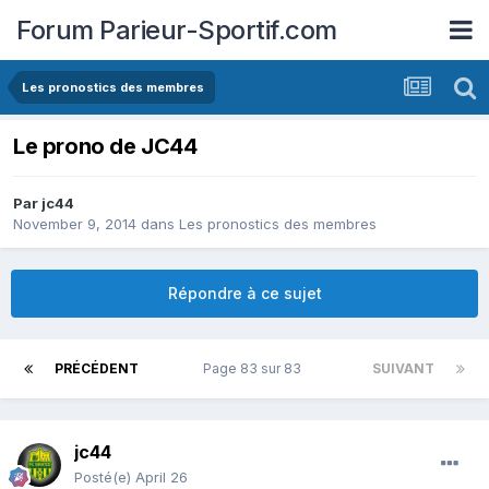
Forum Parieur-Sportif.com
Les pronostics des membres
Le prono de JC44
Par
jc44
November 9, 2014
dans
Les pronostics des membres
Répondre à ce sujet
PRÉCÉDENT
Page 83 sur 83
SUIVANT
jc44
Posté(e)
April 26