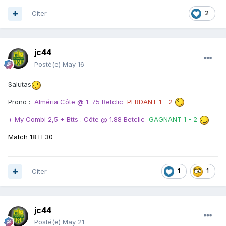
Citer
2
jc44
Posté(e)
May 16
Salutas
Prono
:
Alméria Côte
@ 1. 75 Betclic
PERDANT 1 - 2
+ My Combi 2,5 + Btts . Côte
@ 1.88 Betclic
GAGNANT 1 - 2
Match 18 H 30
Citer
1
1
jc44
Posté(e)
May 21