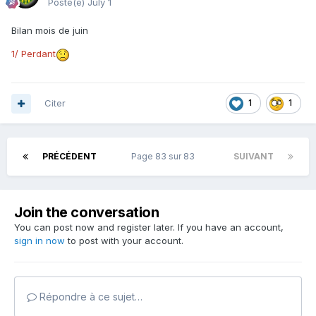
Posté(e)
July 1
Bilan mois de juin
1/ Perdant
Citer
1
1
PRÉCÉDENT
Page 83 sur 83
SUIVANT
Join the conversation
You can post now and register later. If you have an account,
sign in now
to post with your account.
Répondre à ce sujet…