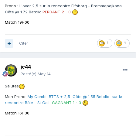
Prono
:
L'over 2,5 sur la rencontre Elfsborg - Brommapojkana
Côte
@ 1.72 Betclic.
PERDANT 2 - 0
Match 19H00
Citer
1
1
jc44
Posté(e)
May 14
Salutas
Mon Prono:
My Combi BTTS + 2,5 Côte
@ 1.55 Betclic sur la
rencontre Bâle - St Gall
GAGNANT 1 - 3
Match 16H30