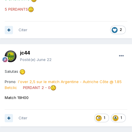
5 PERDANTS
Citer
2
jc44
Posté(e)
June 22
Salutas
Prono
l'over 2,5 sur le match Argentine - Autriche Côte
@ 1.85
Betclic
PERDANT 2 - 0
Match 19H00
Citer
1
1