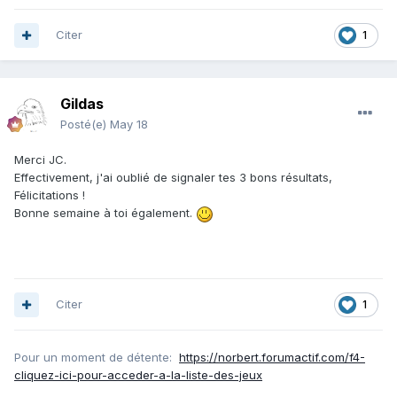
Citer
1
Gildas
Posté(e)
May 18
Merci JC.
Effectivement, j'ai oublié de signaler tes 3 bons résultats,
Félicitations !
Bonne semaine à toi également.
Citer
1
Pour un moment de détente:
https://norbert.forumactif.com/f4-
cliquez-ici-pour-acceder-a-la-liste-des-jeux