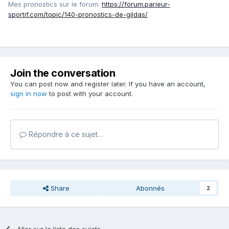
Mes pronostics sur le forum:
https://forum.parieur-
sportif.com/topic/140-pronostics-de-gildas/
Join the conversation
You can post now and register later. If you have an account,
sign in now
to post with your account.
Répondre à ce sujet…
Share
Abonnés
2