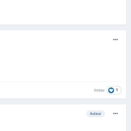
1
Gildas
Auteur