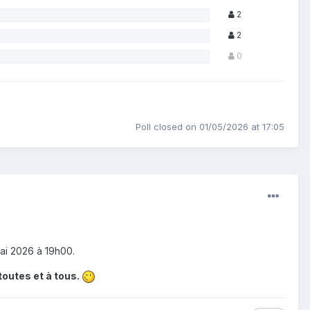
2
2
0
Poll closed on 01/05/2026 at 17:05
Mai 2026 à 19h00.
toutes et à tous.