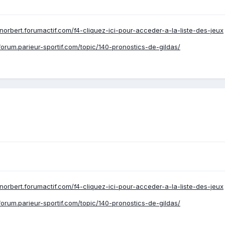
/norbert.forumactif.com/f4-cliquez-ici-pour-acceder-a-la-liste-des-jeux
/forum.parieur-sportif.com/topic/140-pronostics-de-gildas/
/norbert.forumactif.com/f4-cliquez-ici-pour-acceder-a-la-liste-des-jeux
/forum.parieur-sportif.com/topic/140-pronostics-de-gildas/