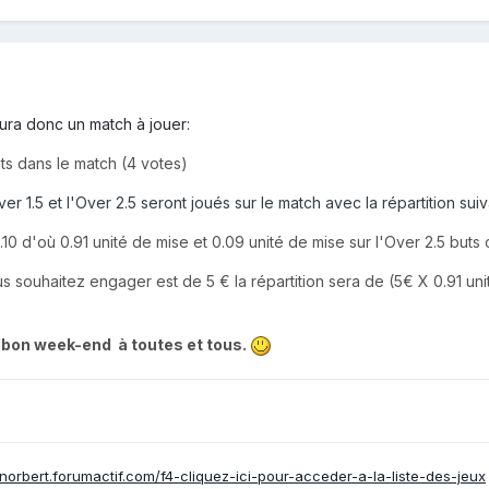
 aura donc un match à jouer:
ts dans le match (4 votes)
1.5 et l'Over 2.5 seront joués sur le match avec la répartition suiv
.10 d'où 0.91 unité de mise et 0.09 unité de mise sur l'Over 2.5 buts 
 souhaitez engager est de 5 € la répartition sera de (5€ X 0.91 unit
t bon week-end à toutes et tous.
/norbert.forumactif.com/f4-cliquez-ici-pour-acceder-a-la-liste-des-jeux