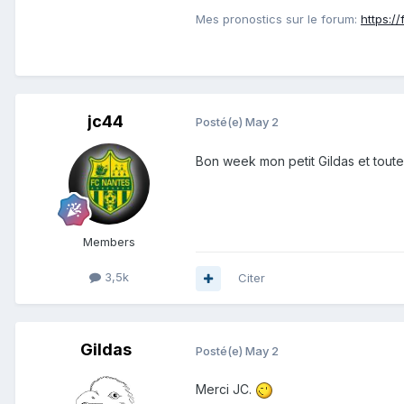
Mes pronostics sur le forum:
https:/
jc44
Posté(e)
May 2
Bon week mon petit Gildas et toute
Members
3,5k
Citer
Gildas
Posté(e)
May 2
Merci JC.