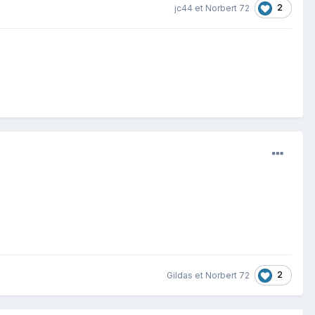
2
jc44
et
Norbert 72
2
Gildas
et
Norbert 72