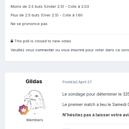
Moins de 2.5 buts (Under 2.5) - Cote à 2.03
Plus de 2.5 buts (Over 2.5) - Cote à 1.60
Ne se prononce pas
This poll is closed to new votes
Veuillez vous
connecter
ou vous
inscrire
pour voter dans ce son
Gildas
Posté(e)
April 27
Le sondage pour déterminer le 32
Le premier match a lieu le Samedi 
N'hésitez pas à laisser votre avi
Members