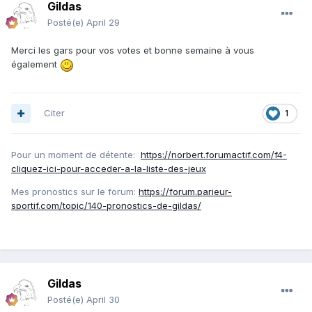
Gildas
Posté(e)
April 29
Merci les gars pour vos votes et bonne semaine à vous
également
Citer
1
Pour un moment de détente:
https://norbert.forumactif.com/f4-
cliquez-ici-pour-acceder-a-la-liste-des-jeux
Mes pronostics sur le forum:
https://forum.parieur-
sportif.com/topic/140-pronostics-de-gildas/
Gildas
Posté(e)
April 30