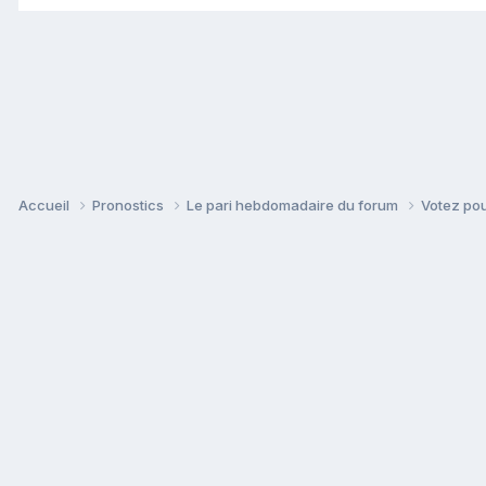
Accueil
Pronostics
Le pari hebdomadaire du forum
Votez pou