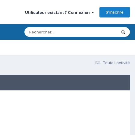
S’inscrire
Utilisateur existant ? Connexion
Toute l’activité