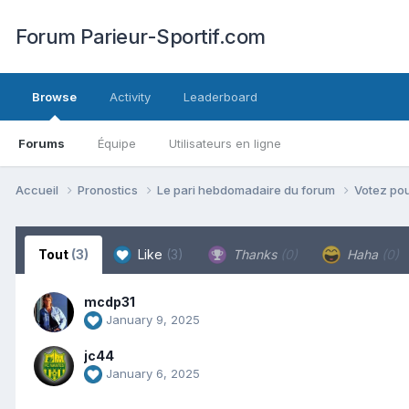
Forum Parieur-Sportif.com
Browse
Activity
Leaderboard
Forums
Équipe
Utilisateurs en ligne
Accueil
Pronostics
Le pari hebdomadaire du forum
Votez pou
Tout
(3)
Like
(3)
Thanks
(0)
Haha
(0)
mcdp31
January 9, 2025
jc44
January 6, 2025