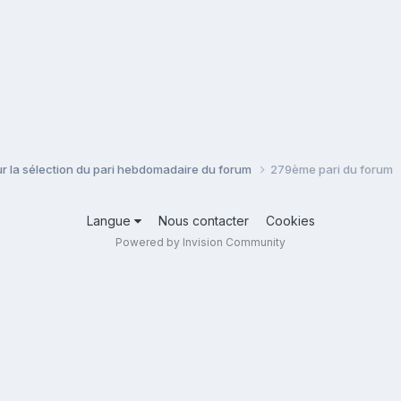
r la sélection du pari hebdomadaire du forum
279ème pari du forum
Langue
Nous contacter
Cookies
Powered by Invision Community